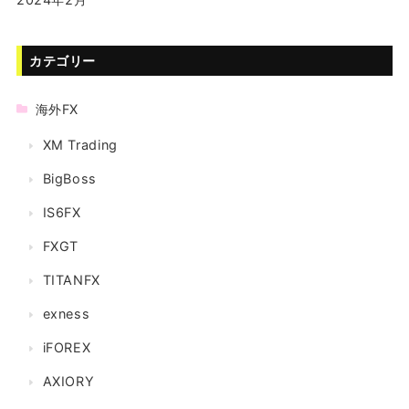
カテゴリー
海外FX
XM Trading
BigBoss
IS6FX
FXGT
TITANFX
exness
iFOREX
AXIORY